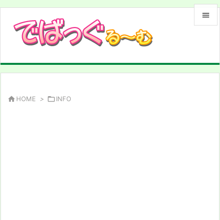


メニュ

サイド

前へ

HOME
>

INFO

次へ

検索