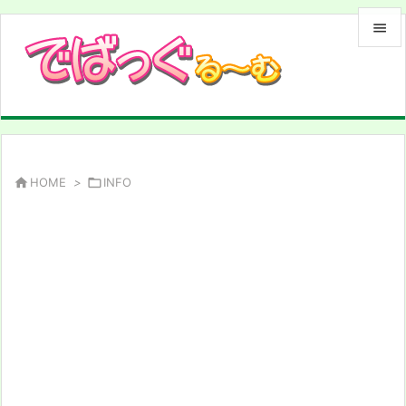


メニュ

サイド

前へ

HOME
>

INFO

次へ

検索