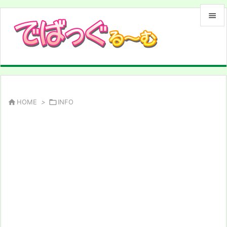


メニュ

サイド

前へ

HOME
>

INFO

次へ

検索