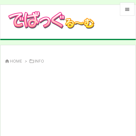


メニュ

サイド

前へ

HOME
>

INFO

次へ

検索