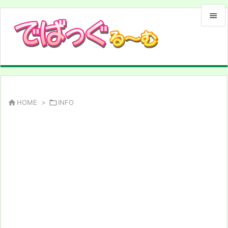


メニュ

サイド

前へ

HOME
>

INFO

次へ

検索