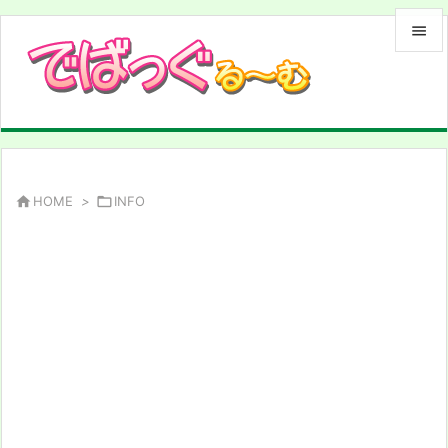


メニュ

サイド

前へ

HOME
>

INFO

次へ

検索