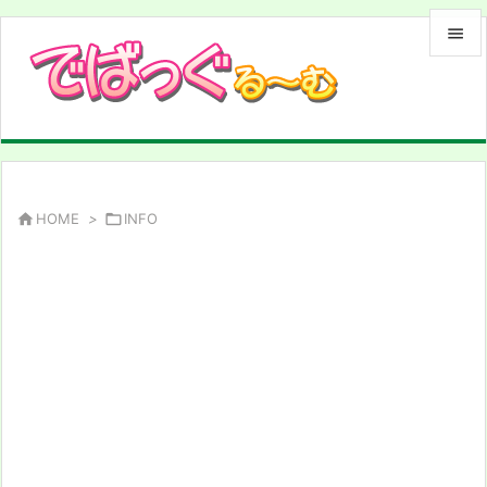


メニュ

サイド

前へ

HOME
>

INFO

次へ

検索