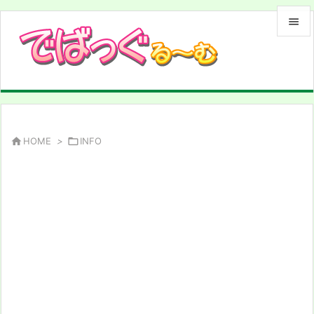


メニュ

サイド

前へ

HOME
>

INFO

次へ

検索