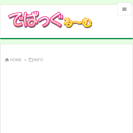


メニュ

サイド

前へ

HOME
>

INFO

次へ

検索