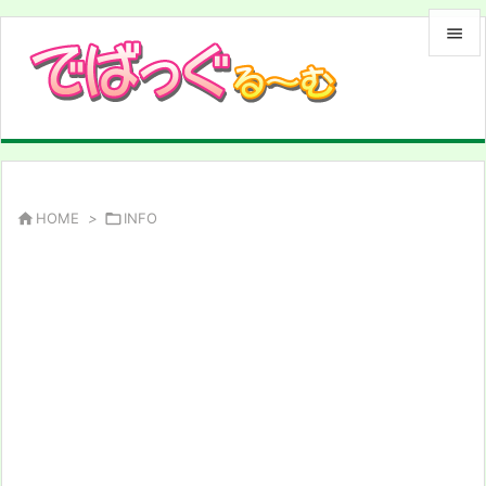


メニュ

サイド

前へ

HOME
>

INFO

次へ

検索