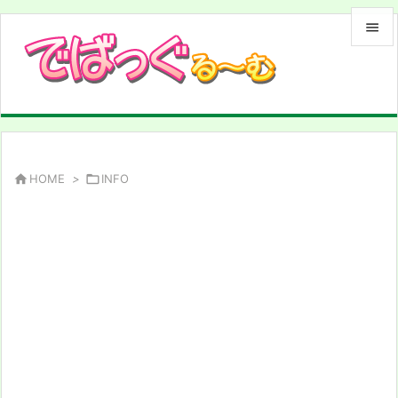


メニュ

サイド

前へ

HOME
>

INFO

次へ

検索