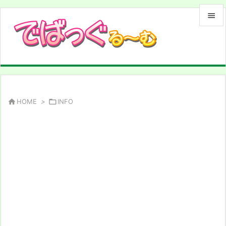


メニュ

サイド

前へ

HOME
>

INFO

次へ

検索