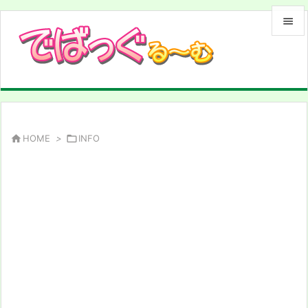


メニュ

サイド

前へ

HOME
>

INFO

次へ

検索