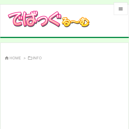


メニュ

サイド

前へ

HOME
>

INFO

次へ

検索