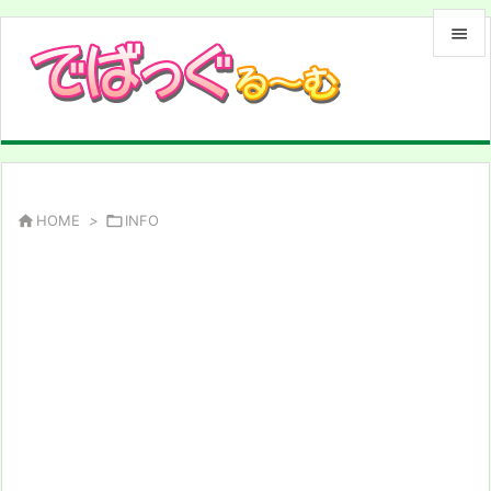


メニュ

サイド

前へ

HOME
>

INFO

次へ

検索