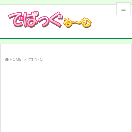


メニュ

サイド

前へ

HOME
>

INFO

次へ

検索