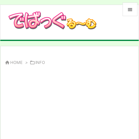


メニュ

サイド

前へ

HOME
>

INFO

次へ

検索