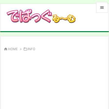


メニュ

サイド

前へ

HOME
>

INFO

次へ

検索