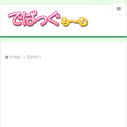


メニュ

サイド

前へ

HOME
>

INFO

次へ

検索