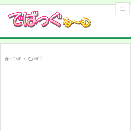


メニュ

サイド

前へ

HOME
>

INFO

次へ

検索