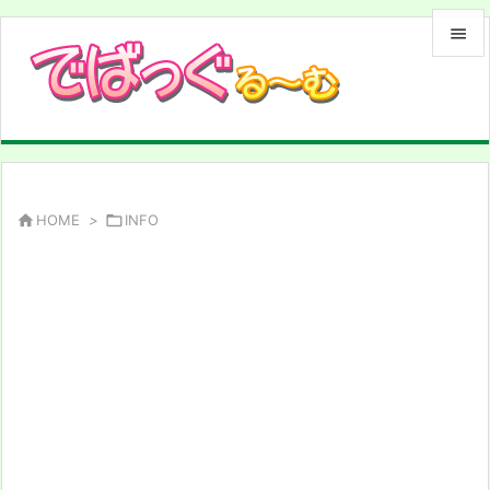


メニュ

サイド

前へ

HOME
>

INFO

次へ

検索