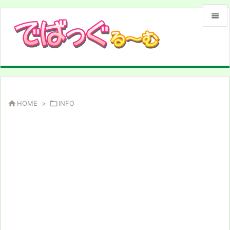


メニュ

サイド

前へ

HOME
>

INFO

次へ

検索