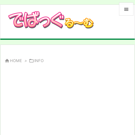


メニュ

サイド

前へ

HOME
>

INFO

次へ

検索