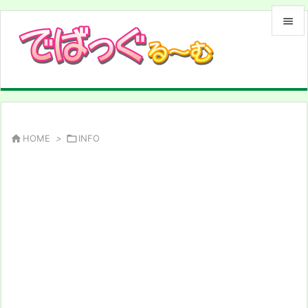


メニュ

サイド

前へ

HOME
>

INFO

次へ

検索