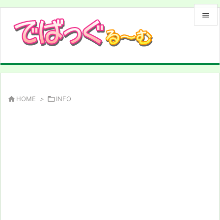


メニュ

サイド

前へ

HOME
>

INFO

次へ

検索