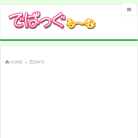


メニュ

サイド

前へ

HOME
>

INFO

次へ

検索