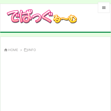


メニュ

サイド

前へ

HOME
>

INFO

次へ

検索