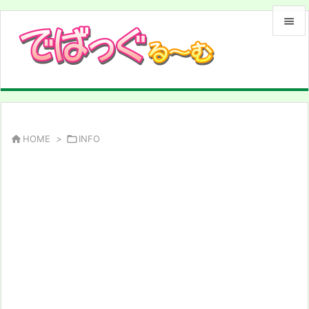


メニュ

サイド

前へ

HOME
>

INFO

次へ

検索