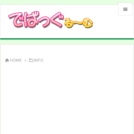


メニュ

サイド

前へ

HOME
>

INFO

次へ

検索