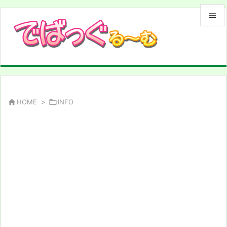


メニュ

サイド

前へ

HOME
>

INFO

次へ

検索