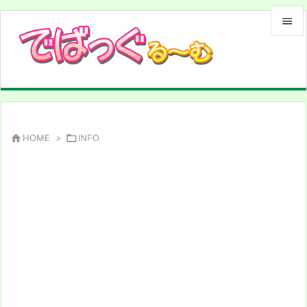


メニュ

サイド

前へ

HOME
>

INFO

次へ

検索